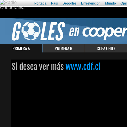
Portada
País
Deportes
Entretención
Mundo
Opi
PRIMERA A
PRIMERA B
COPA CHILE