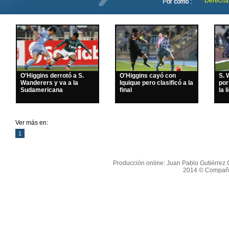
Derecha
O'Higgins derrotó a S.
O'Higgins cayó con
S. 
Wanderers y va a la
Iquique pero clasificó a la
por
Sudamericana
final
la l
Ver más en:
1
Producción online: Juan Pablo Gutiérrez O
2014 © Compañí