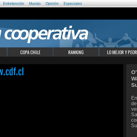
Entretención
Mundo
Opinión
Especiales
COPA CHILE
RANKING
LO MEJOR Y PEOR
O'
Wa
S
En
de
ve
Sa
co
Su