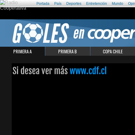
Portada
País
Deportes
Entretención
Mundo
Opi
PRIMERA A
PRIMERA B
COPA CHILE