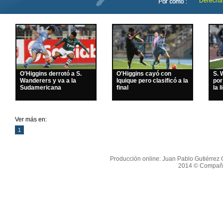
Derecha
O'Higgins derrotó a S.
O'Higgins cayó con
S. 
Wanderers y va a la
Iquique pero clasificó a la
por
Sudamericana
final
la l
Ver más en:
1
Producción online: Juan Pablo Gutiérrez O
2014 © Compañí