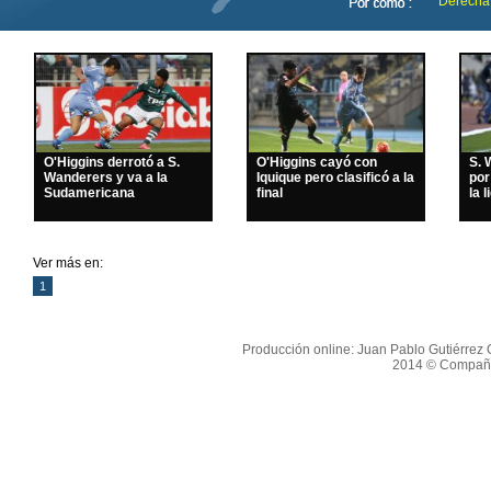
Derecha
O'Higgins derrotó a S.
O'Higgins cayó con
S. 
Wanderers y va a la
Iquique pero clasificó a la
por
Sudamericana
final
la l
Ver más en:
1
Producción online: Juan Pablo Gutiérrez O
2014 © Compañí