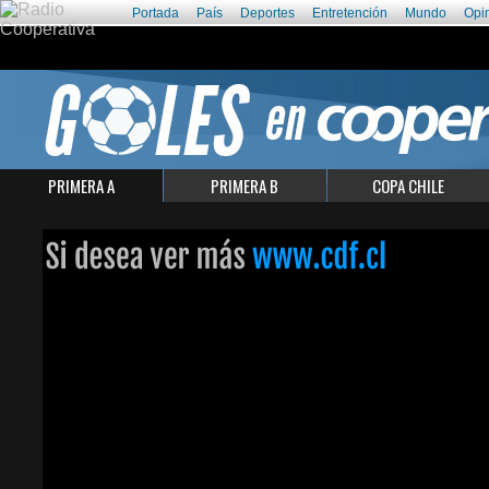
Portada
País
Deportes
Entretención
Mundo
Opi
PRIMERA A
PRIMERA B
COPA CHILE