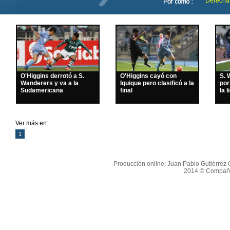
Derecha
O'Higgins derrotó a S.
O'Higgins cayó con
S. 
Wanderers y va a la
Iquique pero clasificó a la
por
Sudamericana
final
la l
Ver más en:
1
Producción online: Juan Pablo Gutiérrez O
2014 © Compañí