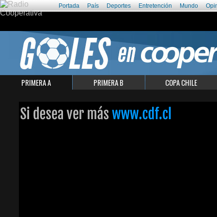
Portada
País
Deportes
Entretención
Mundo
Opi
PRIMERA A
PRIMERA B
COPA CHILE