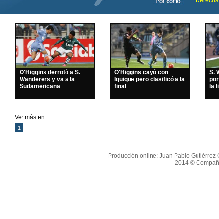
Derecha
O'Higgins derrotó a S.
O'Higgins cayó con
S. 
Wanderers y va a la
Iquique pero clasificó a la
por
Sudamericana
final
la l
Ver más en:
1
Producción online: Juan Pablo Gutiérrez O
2014 © Compañí