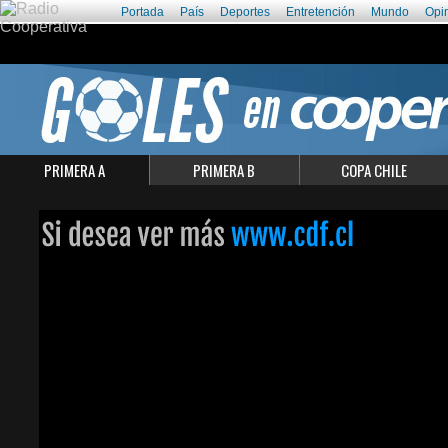
Portada
País
Deportes
Entretención
Mundo
Opi
PRIMERA A
PRIMERA B
COPA CHILE