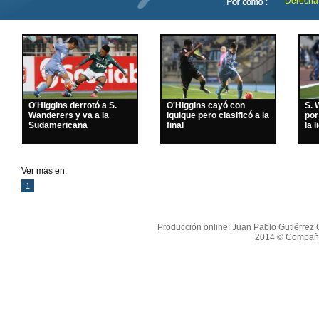
Derecha
O'Higgins derrotó a S.
O'Higgins cayó con
S. 
Wanderers y va a la
Iquique pero clasificó a la
por
Sudamericana
final
la l
Ver más en:
1
Producción online: Juan Pablo Gutiérrez O
2014 © Compañí