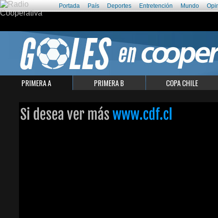
Portada
País
Deportes
Entretención
Mundo
Opi
PRIMERA A
PRIMERA B
COPA CHILE