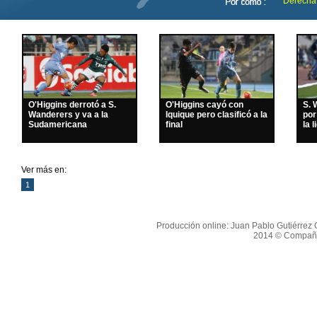
Derecha
O'Higgins derrotó a S.
O'Higgins cayó con
S. 
Wanderers y va a la
Iquique pero clasificó a la
por
Sudamericana
final
la l
Ver más en:
1
Producción online: Juan Pablo Gutiérrez O
2014 © Compañí