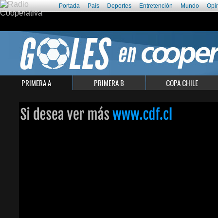
Portada
País
Deportes
Entretención
Mundo
Opi
PRIMERA A
PRIMERA B
COPA CHILE