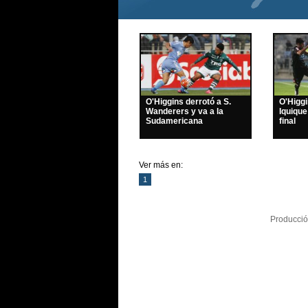
O'Higgins derrotó a S.
O'Higg
Wanderers y va a la
Iquique
Sudamericana
final
Ver más en:
1
Producció