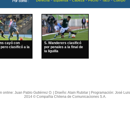
Derecha
Izquierda
Cabeza
Pecho
Taco
Cuerpo
ins cayó con
S. Wanderers clasificó
 pero clasificó a la
por penales a la final de
la liguilla
n online: Juan Pablo Gutiérrez O. | Diseño: Alain Rubilar | Programación: José Lui
2014 © Compañía Chilena de Comunicaciones S.A.