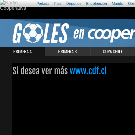
Portada
País
Deportes
Entretención
Mundo
Opi
PRIMERA A
PRIMERA B
COPA CHILE