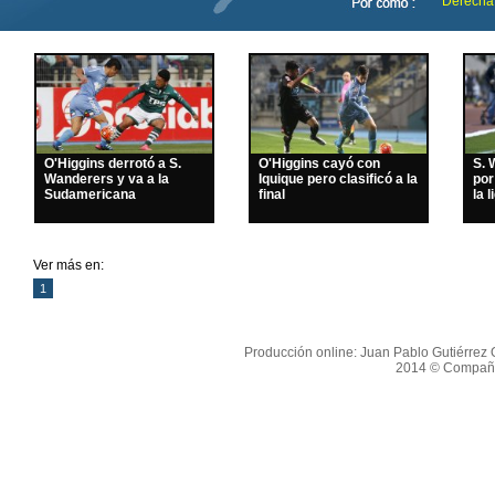
Derecha
O'Higgins derrotó a S.
O'Higgins cayó con
S. 
Wanderers y va a la
Iquique pero clasificó a la
por
Sudamericana
final
la l
Ver más en:
1
Producción online: Juan Pablo Gutiérrez O
2014 © Compañí