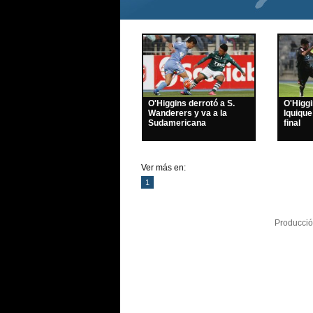
O'Higgins derrotó a S.
O'Higg
Wanderers y va a la
Iquique
Sudamericana
final
Ver más en:
1
Producció