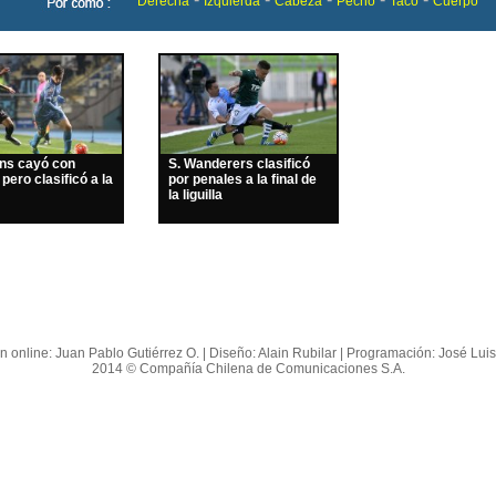
Derecha
Izquierda
Cabeza
Pecho
Taco
Cuerpo
ins cayó con
S. Wanderers clasificó
 pero clasificó a la
por penales a la final de
la liguilla
n online: Juan Pablo Gutiérrez O. | Diseño: Alain Rubilar | Programación: José Lui
2014 © Compañía Chilena de Comunicaciones S.A.