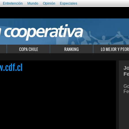
Entretención
Mundo
Opinión
Especiales
COPA CHILE
RANKING
LO MEJOR Y PEOR
Jo
F
Go
Fe