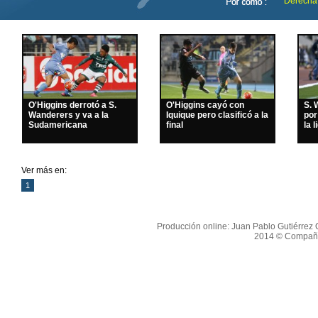
Derecha
O'Higgins derrotó a S.
O'Higgins cayó con
S. 
Wanderers y va a la
Iquique pero clasificó a la
por
Sudamericana
final
la l
Ver más en:
1
Producción online: Juan Pablo Gutiérrez O
2014 © Compañí