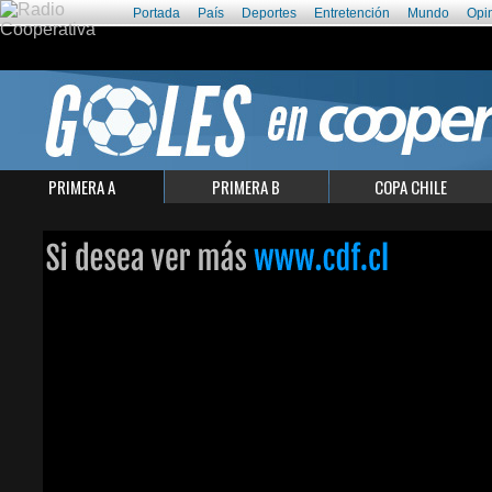
Portada
País
Deportes
Entretención
Mundo
Opi
PRIMERA A
PRIMERA B
COPA CHILE