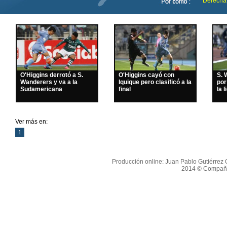
Derecha
O'Higgins derrotó a S.
O'Higgins cayó con
S. 
Wanderers y va a la
Iquique pero clasificó a la
por
Sudamericana
final
la l
Ver más en:
1
Producción online: Juan Pablo Gutiérrez O
2014 © Compañí