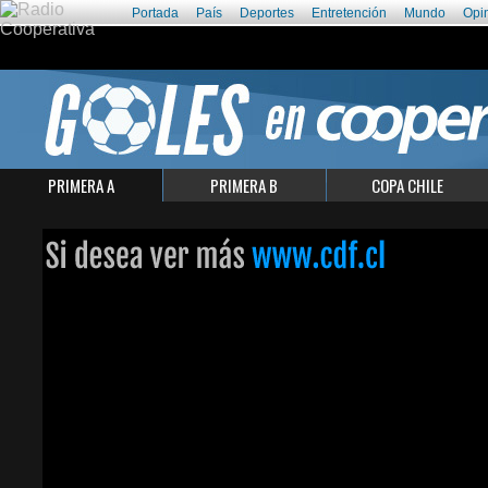
Portada
País
Deportes
Entretención
Mundo
Opi
PRIMERA A
PRIMERA B
COPA CHILE