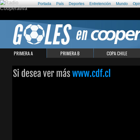
Portada
País
Deportes
Entretención
Mundo
Opi
PRIMERA A
PRIMERA B
COPA CHILE