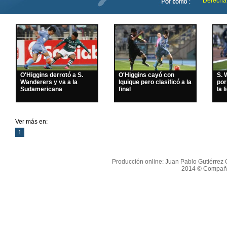
Derecha
O'Higgins derrotó a S.
O'Higgins cayó con
S. 
Wanderers y va a la
Iquique pero clasificó a la
por
Sudamericana
final
la l
Ver más en:
1
Producción online: Juan Pablo Gutiérrez O
2014 © Compañí