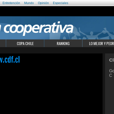
Entretención
Mundo
Opinión
Especiales
COPA CHILE
RANKING
LO MEJOR Y PEOR
Cl
Go
C