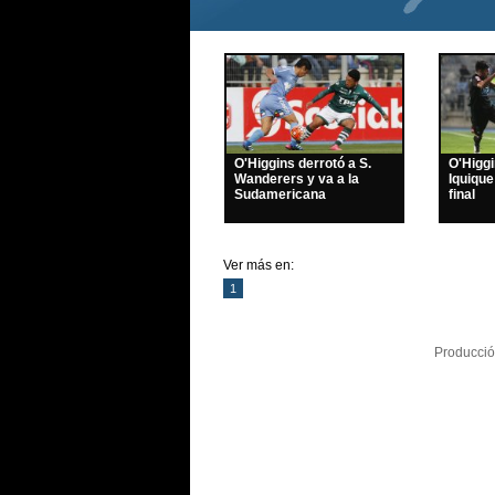
O'Higgins derrotó a S.
O'Higg
Wanderers y va a la
Iquique
Sudamericana
final
Ver más en:
1
Producció