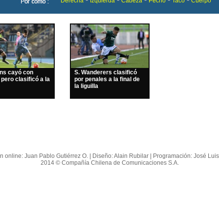
Derecha
Izquierda
Cabeza
Pecho
Taco
Cuerpo
ins cayó con
S. Wanderers clasificó
 pero clasificó a la
por penales a la final de
la liguilla
n online: Juan Pablo Gutiérrez O. | Diseño: Alain Rubilar | Programación: José Lui
2014 © Compañía Chilena de Comunicaciones S.A.