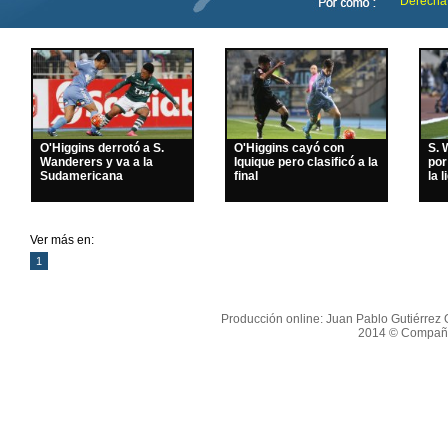
Derecha
O'Higgins derrotó a S.
O'Higgins cayó con
S. 
Wanderers y va a la
Iquique pero clasificó a la
por
Sudamericana
final
la l
Ver más en:
1
Producción online: Juan Pablo Gutiérrez O
2014 © Compañí