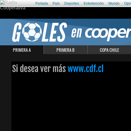
Portada
País
Deportes
Entretención
Mundo
Opi
PRIMERA A
PRIMERA B
COPA CHILE