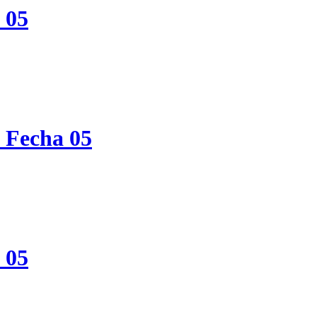
 05
 Fecha 05
 05