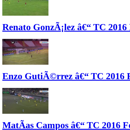
Renato GonzÃ¡lez â€“ TC 2016 
Enzo GutiÃ©rrez â€“ TC 2016 
MatÃ­as Campos â€“ TC 2016 F