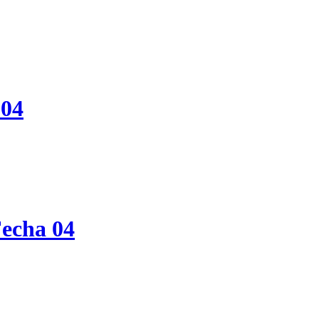
 04
echa 04