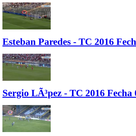
Esteban Paredes - TC 2016 Fech
Sergio LÃ³pez - TC 2016 Fecha 