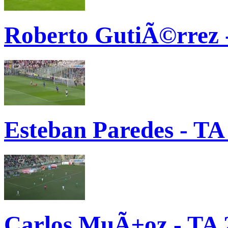
Roberto GutiÃ©rrez -
Esteban Paredes - TA
Carlos MuÃ±oz - TA 