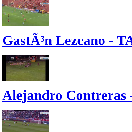
GastÃ³n Lezcano - TA
Alejandro Contreras 