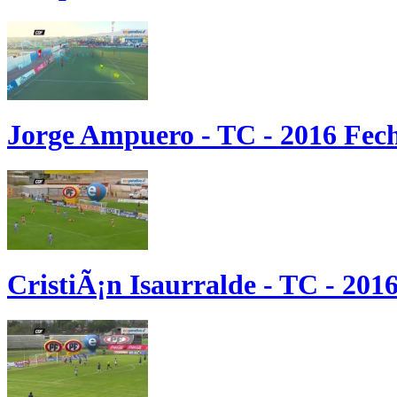
Jorge Ampuero - TC - 2016 Fec
CristiÃ¡n Isaurralde - TC - 201