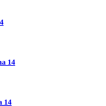
14
ha 14
a 14