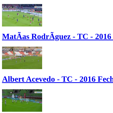
MatÃ­as RodrÃ­guez - TC - 2016
Albert Acevedo - TC - 2016 Fec