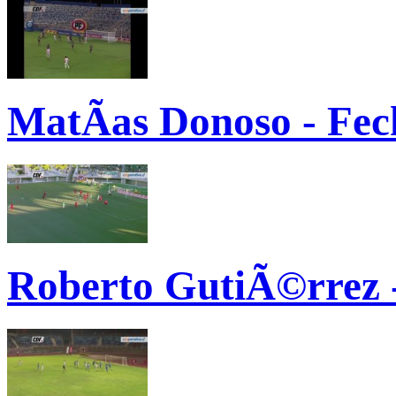
MatÃ­as Donoso - Fec
Roberto GutiÃ©rrez 