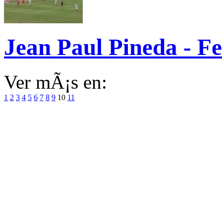
Jean Paul Pineda - F
Ver mÃ¡s en:
1
2
3
4
5
6
7
8
9
10
11