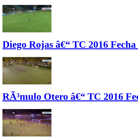
Diego Rojas â€“ TC 2016 Fecha
RÃ³mulo Otero â€“ TC 2016 Fe