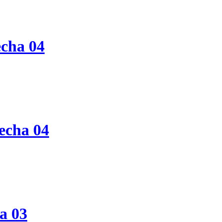
echa 04
echa 04
a 03