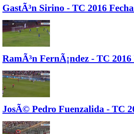
GastÃ³n Sirino - TC 2016 Fecha
RamÃ³n FernÃ¡ndez - TC 2016 
JosÃ© Pedro Fuenzalida - TC 2