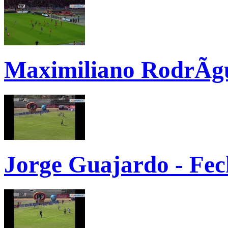
Maximiliano RodrÃ­gu
Jorge Guajardo - Fec