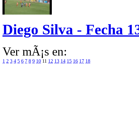
Diego Silva - Fecha 1
Ver mÃ¡s en:
1
2
3
4
5
6
7
8
9
10
11
12
13
14
15
16
17
18