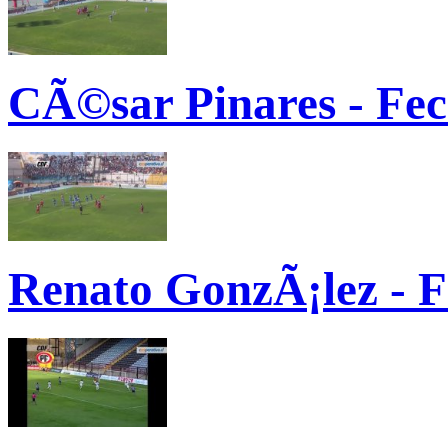
CÃ©sar Pinares - Fe
Renato GonzÃ¡lez - F