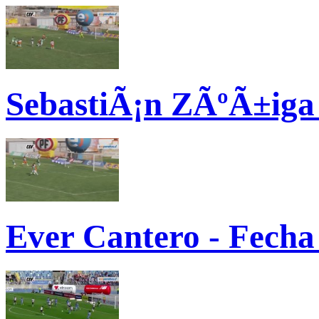
SebastiÃ¡n ZÃºÃ±iga 
Ever Cantero - Fecha