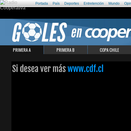
Portada
País
Deportes
Entretención
Mundo
Opi
PRIMERA A
PRIMERA B
COPA CHILE