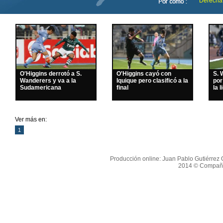
Derecha
O'Higgins derrotó a S.
O'Higgins cayó con
S. 
Wanderers y va a la
Iquique pero clasificó a la
por
Sudamericana
final
la l
Ver más en:
1
Producción online: Juan Pablo Gutiérrez O
2014 © Compañí