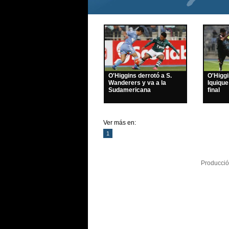
O'Higgins derrotó a S.
O'Higg
Wanderers y va a la
Iquique
Sudamericana
final
Ver más en:
1
Producció