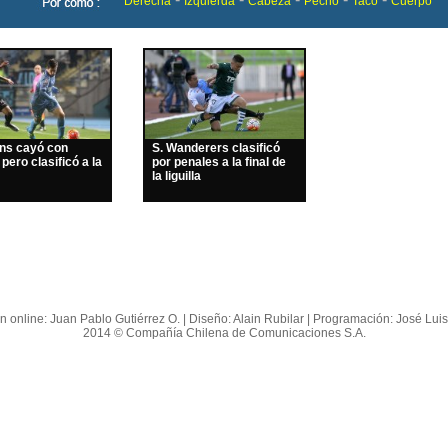
Derecha
Izquierda
Cabeza
Pecho
Taco
Cuerpo
ins cayó con
S. Wanderers clasificó
 pero clasificó a la
por penales a la final de
la liguilla
n online: Juan Pablo Gutiérrez O. | Diseño: Alain Rubilar | Programación: José Lui
2014 © Compañía Chilena de Comunicaciones S.A.