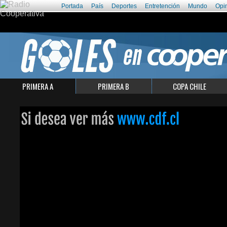
Portada
País
Deportes
Entretención
Mundo
Opi
PRIMERA A
PRIMERA B
COPA CHILE