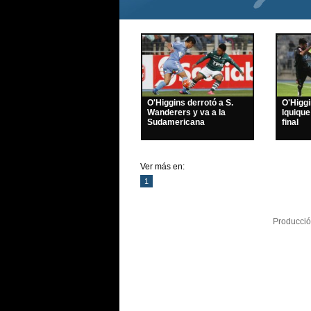
O'Higgins derrotó a S.
O'Higg
Wanderers y va a la
Iquique
Sudamericana
final
Ver más en:
1
Producció