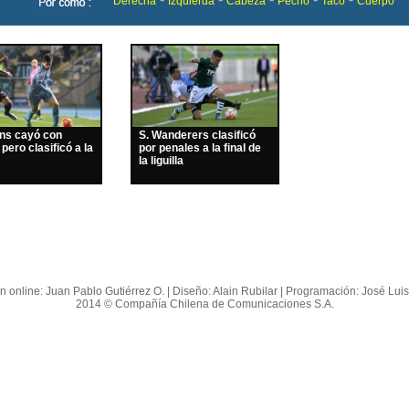
Derecha
Izquierda
Cabeza
Pecho
Taco
Cuerpo
ins cayó con
S. Wanderers clasificó
 pero clasificó a la
por penales a la final de
la liguilla
n online: Juan Pablo Gutiérrez O. | Diseño: Alain Rubilar | Programación: José Lui
2014 © Compañía Chilena de Comunicaciones S.A.