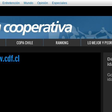
Entretención
Mundo
Opinión
Especiales
COPA CHILE
RANKING
LO MEJOR Y PEOR
Da
id
Go
id