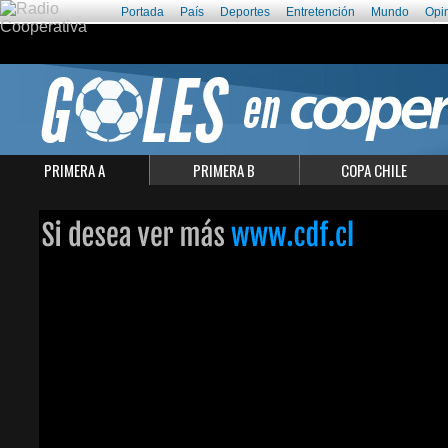
Portada
País
Deportes
Entretención
Mundo
Opi
PRIMERA A
PRIMERA B
COPA CHILE