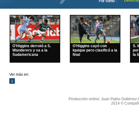
Derecha
O'Higgins derrotó a S.
O'Higgins cayó con
S. 
Wanderers y va a la
Iquique pero clasificó a la
por
Sudamericana
final
la l
Ver más en:
1
Producción online: Juan Pablo Gutiérrez O
2014 © Compañí