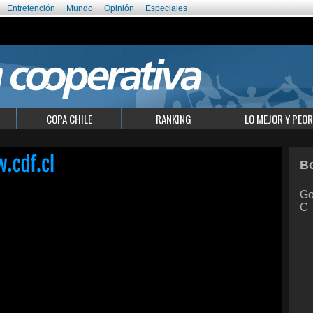
Entretención
Mundo
Opinión
Especiales
COPA CHILE
RANKING
LO MEJOR Y PEOR
Bo
Go
C