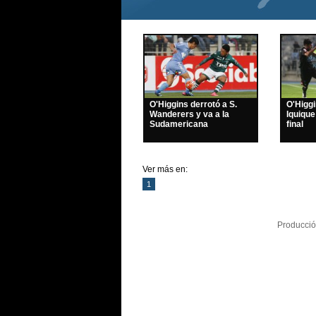
O'Higgins derrotó a S.
O'Higg
Wanderers y va a la
Iquique
Sudamericana
final
Ver más en:
1
Producció