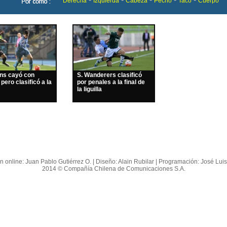
Derecha
Izquierda
Cabeza
Pecho
Taco
Cuerpo
ins cayó con
S. Wanderers clasificó
 pero clasificó a la
por penales a la final de
la liguilla
n online: Juan Pablo Gutiérrez O. | Diseño: Alain Rubilar | Programación: José Lui
2014 © Compañía Chilena de Comunicaciones S.A.