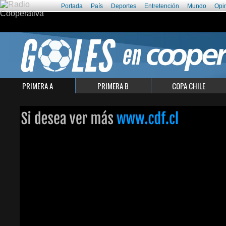
Portada
País
Deportes
Entretención
Mundo
Opi
PRIMERA A
PRIMERA B
COPA CHILE