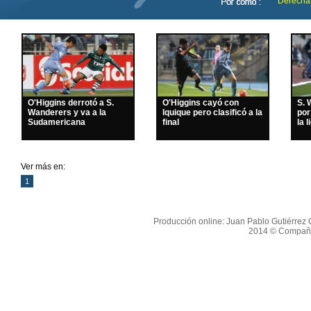
Derecha
O'Higgins derrotó a S.
O'Higgins cayó con
S. 
Wanderers y va a la
Iquique pero clasificó a la
por
Sudamericana
final
la l
Ver más en:
1
Producción online: Juan Pablo Gutiérrez O
2014 © Compañí