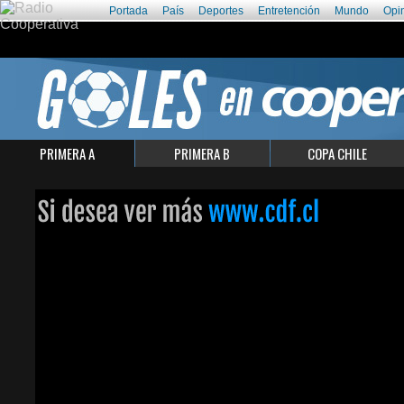
Portada
País
Deportes
Entretención
Mundo
Opi
PRIMERA A
PRIMERA B
COPA CHILE