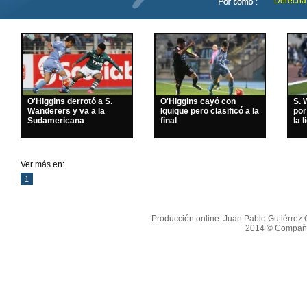
Derecha
O'Higgins derrotó a S.
O'Higgins cayó con
S. 
Wanderers y va a la
Iquique pero clasificó a la
por
Sudamericana
final
la l
Ver más en:
1
Producción online: Juan Pablo Gutiérrez O
2014 © Compañí