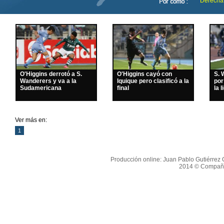
Derecha
O'Higgins derrotó a S.
O'Higgins cayó con
S. 
Wanderers y va a la
Iquique pero clasificó a la
por
Sudamericana
final
la l
Ver más en:
1
Producción online: Juan Pablo Gutiérrez O
2014 © Compañí