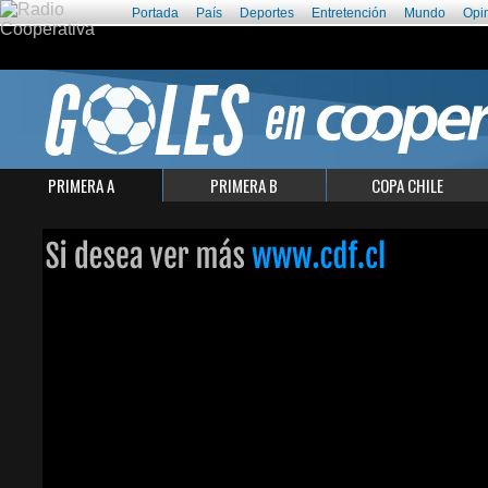
Portada
País
Deportes
Entretención
Mundo
Opi
PRIMERA A
PRIMERA B
COPA CHILE