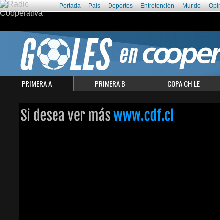
Portada
País
Deportes
Entretención
Mundo
Opi
PRIMERA A
PRIMERA B
COPA CHILE