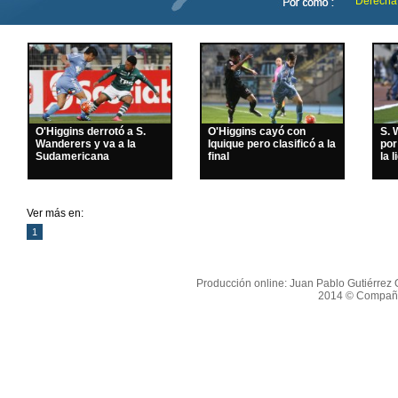
Derecha
O'Higgins derrotó a S.
O'Higgins cayó con
S. 
Wanderers y va a la
Iquique pero clasificó a la
por
Sudamericana
final
la l
Ver más en:
1
Producción online: Juan Pablo Gutiérrez O
2014 © Compañí