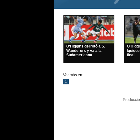
O'Higgins derrotó a S.
O'Higg
Wanderers y va a la
Iquique
Sudamericana
final
Ver más en:
1
Producció