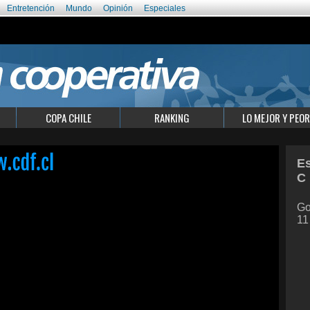
Entretención
Mundo
Opinión
Especiales
COPA CHILE
RANKING
LO MEJOR Y PEOR
Es
C
Go
11