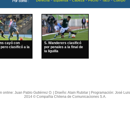
Derecha
Izquierda
Cabeza
Pecho
Taco
Cuerpo
ins cayó con
S. Wanderers clasificó
 pero clasificó a la
por penales a la final de
la liguilla
n online: Juan Pablo Gutiérrez O. | Diseño: Alain Rubilar | Programación: José Lui
2014 © Compañía Chilena de Comunicaciones S.A.