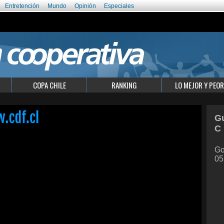
Entretención
Mundo
Opinión
Especiales
COPA CHILE
RANKING
LO MEJOR Y PEOR
Gu
C
Go
05