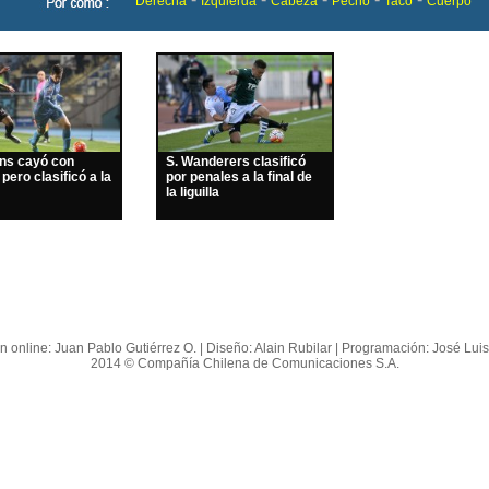
Derecha
Izquierda
Cabeza
Pecho
Taco
Cuerpo
ins cayó con
S. Wanderers clasificó
 pero clasificó a la
por penales a la final de
la liguilla
n online: Juan Pablo Gutiérrez O. | Diseño: Alain Rubilar | Programación: José Lui
2014 © Compañía Chilena de Comunicaciones S.A.