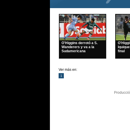
O'Higgins derrotó a S.
O'Higg
Wanderers y va a la
Iquique
Sudamericana
final
Ver más en:
1
Producció