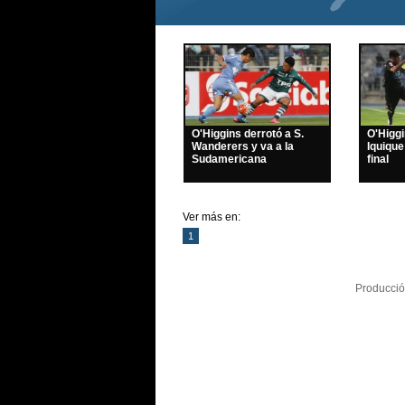
O'Higgins derrotó a S.
O'Higg
Wanderers y va a la
Iquique
Sudamericana
final
Ver más en:
1
Producció