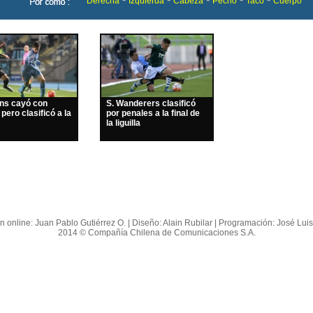
Derecha
Izquierda
Cabeza
Pecho
Taco
Cuerpo
ins cayó con
S. Wanderers clasificó
 pero clasificó a la
por penales a la final de
la liguilla
n online: Juan Pablo Gutiérrez O. | Diseño: Alain Rubilar | Programación: José Lui
2014 © Compañía Chilena de Comunicaciones S.A.